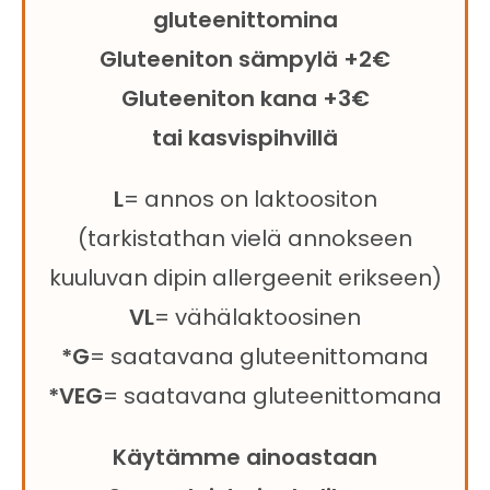
gluteenittomina
Gluteeniton sämpylä +2€
Gluteeniton kana +3€
tai kasvispihvillä
L
= annos on laktoositon
(tarkistathan vielä annokseen
kuuluvan dipin allergeenit erikseen)
VL
= vähälaktoosinen
*G
= saatavana gluteenittomana
*VEG
= saatavana gluteenittomana
Käytämme ainoastaan