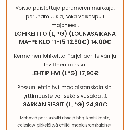
Voissa paistettuja perämeren muikkuja,
perunamuusia, sekä valkosipuli
majoneesi.
LOHIKEITTO (L, *G) (LOUNASAIKANA
MA-PE KLO 11-15 12.90€) 14.00€
Kermainen lohikeitto. Tarjoillaan leivän ja
levitteen kanssa.
LEHTIPIHVI (L*G) 17,90€
Possun lehtipihvi, maalaisranskalaisia,
yrttimauste voi, sekä sivusalaatti.
SARKAN RIBSIT (L, *G) 24,90€
Meheviä possunkylki ribsejä bbq-kastikkeella,
coleslaw, pikkelöityä chiliä, maalaisranskalaiset,