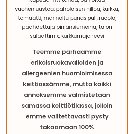
Rapeaa frittikanaa, pariloitua
vuohenjuustoa, paholaisen hilloa, kurkku,
tomaatti, marinoitu punasipuli, rucola,
paahdettuja pinjansiemeniä, talon
salaattimix, kurkkumajoneesi
Teemme parhaamme
erikoisruokavalioiden ja
allergeenien huomioimisessa
keittiössämme, mutta kaikki
annoksemme valmistetaan
samassa keittiötilassa, jolloin
emme valitettavasti pysty
takaamaan 100%