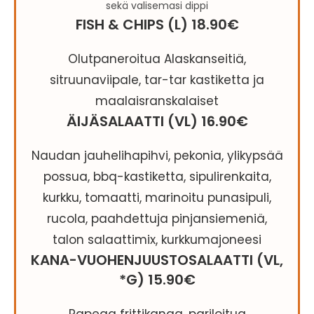
sekä valisemasi dippi
FISH & CHIPS (L) 18.90€
Olutpaneroitua Alaskanseitiä,
sitruunaviipale, tar-tar kastiketta ja
maalaisranskalaiset
ÄIJÄSALAATTI (VL) 16.90€
Naudan jauhelihapihvi, pekonia, ylikypsää
possua, bbq-kastiketta, sipulirenkaita,
kurkku, tomaatti, marinoitu punasipuli,
rucola, paahdettuja pinjansiemeniä,
talon salaattimix, kurkkumajoneesi
KANA-VUOHENJUUSTOSALAATTI (VL,
*G) 15.90€