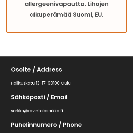
allergeenivapautta. Lihojen
alkuperämää Suomi, EU.
Osoite
/ Address
Hallituskatu 13-17, 90100 Oulu
Sähköposti
/ Email
sarkka@ravintolasarkka.fi
Puhelinnumero
/ Phone